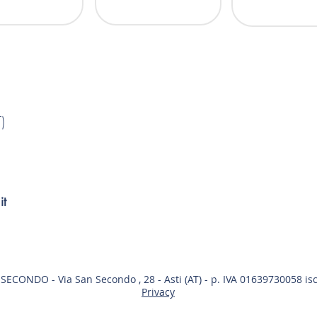
)
it
CONDO - Via San Secondo , 28 - Asti (AT) - p. IVA 01639730058 is
Privacy