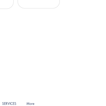
on REA n. AT131488
SERVICES
More