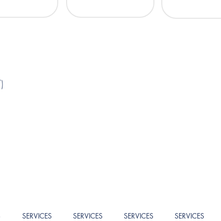
)
 Asti (AT) - see VRC FBA 74D13 L219H p. VAT 01639730058 registrati
S
SERVICES
SERVICES
SERVICES
SERVICES