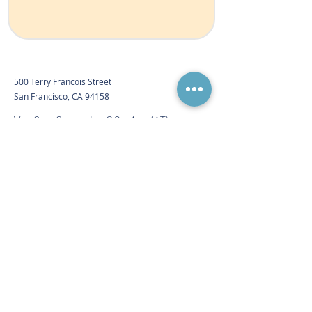
500 Terry Francois Street
San Francisco, CA 94158
Via San Secondo, 28 - Asti (AT)
347 48 50 574
Email:
info@mysite.com