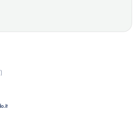
)
o.it