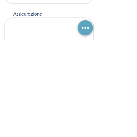
Assicurazione
Mutui
Inmobiliaria San Secondo
Via Prandone, 1 - Asti (AT)
Via San Secondo, 28 - Asti (AT)